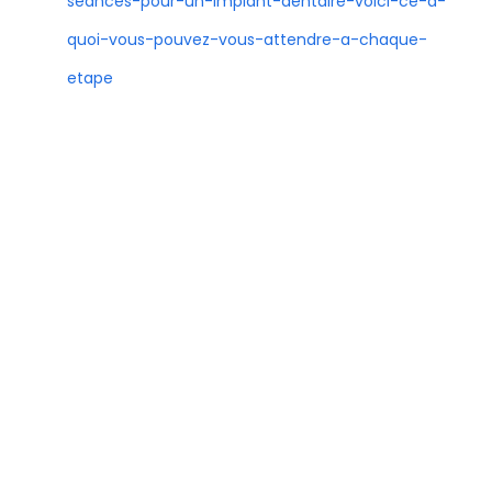
seances-pour-un-implant-dentaire-voici-ce-a-
quoi-vous-pouvez-vous-attendre-a-chaque-
etape
https://www.pecosdental.net/post/forum-retirer-
un-implant-dentaire-ce-que-les-patients-disent-
vraiment
https://www.pecosdental.net/post/tunisie-implant-
dentaire-des-soins-professionnels-a-prix-reduit
https://www.pecosdental.net/post/temoignage-
implant-dentaire-forum-histoires-vraies-sourires-
retrouves
https://www.pecosdental.net/post/que-faire-si-
un-implant-dentaire-tombe-guide-etape-par-