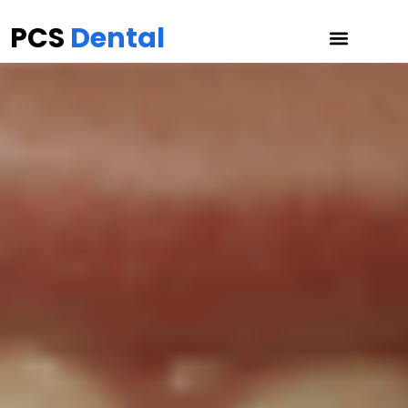
PCS
Dental