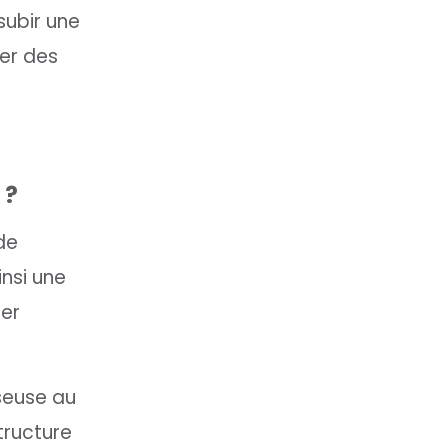
subir une
ter des
 ?
de
insi une
ter
seuse au
tructure