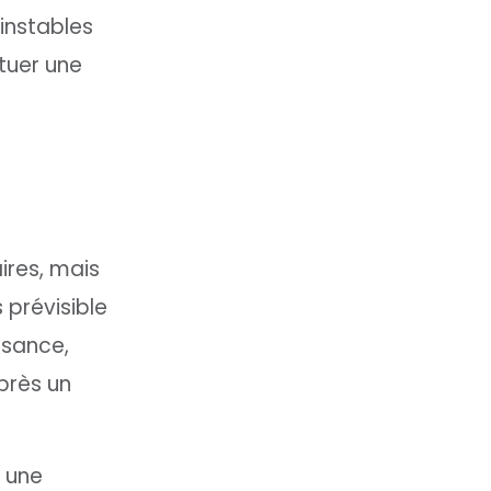
instables
tuer une
ires, mais
 prévisible
ssance,
près un
s une