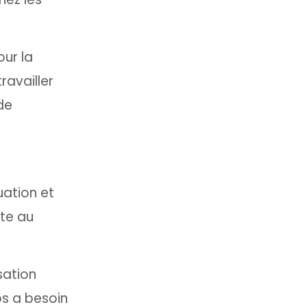
ur la
ravailler
de
uation et
ite au
sation
os a besoin