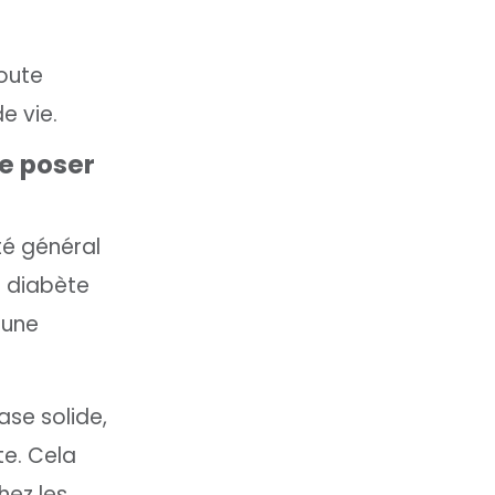
toute
e vie.
re poser
té général
e diabète
 une
ase solide,
te. Cela
hez les