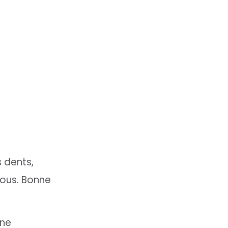
s dents,
vous. Bonne
une