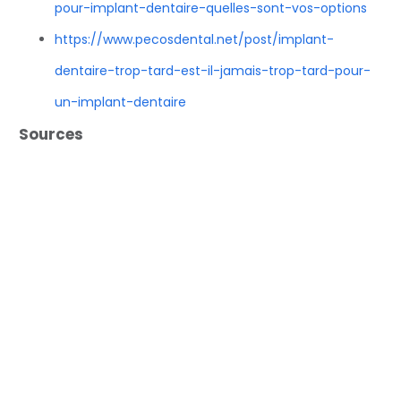
pour-implant-dentaire-quelles-sont-vos-options
https://www.pecosdental.net/post/implant-
dentaire-trop-tard-est-il-jamais-trop-tard-pour-
un-implant-dentaire
Sources
https://pmc.ncbi.nlm.nih.gov/articles/PMC8780868
https://www.peakoms.com/smoking-dental-
implant-failure
https://amarillodentureclinic.com/blog/dental-
implant-failure-and-smoking