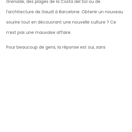
Grenade, des plages de la Costa del Sol ou de
l’architecture de Gaudí à Barcelone. Obtenir un nouveau
sourire tout en découvrant une nouvelle culture ? Ce
n’est pas une mauvaise affaire.
Pour beaucoup de gens, la réponse est oui, sans
hésitation. L’Espagne offre une combinaison imbattable
de prix abordables, d’expertise et de soins adaptés aux
patients. Si vous avez repoussé la pose d’implants
dentaires en raison du coût, il est peut-être temps
d’envisager sérieusement l’Espagne.
Assurez-vous simplement de faire des recherches, de
comparer attentivement les cliniques et de ne pas