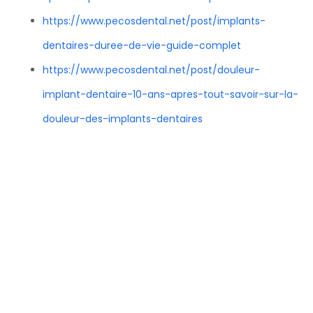
https://www.pecosdental.net/post/implants-
dentaires-duree-de-vie-guide-complet
https://www.pecosdental.net/post/douleur-
implant-dentaire-10-ans-apres-tout-savoir-sur-la-
douleur-des-implants-dentaires
Top 10 Dentists Near Me
Mesquite TX