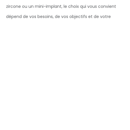
zircone ou un mini-implant, le choix qui vous convient
dépend de vos besoins, de vos objectifs et de votre
budget.
Avant de prendre rendez-vous, il est judicieux de
consulter une clinique dentaire de confiance. Un devis
personnalisé vous donnera une idée beaucoup plus
précise du coût total et vous aidera à prendre la bonne
décision pour votre sourire.
Articles connexes qui pourraient vous être
utiles :
https://www.pecosdental.net/post/implants-
dentaires-sans-vis-lavenir-du-remplacement-